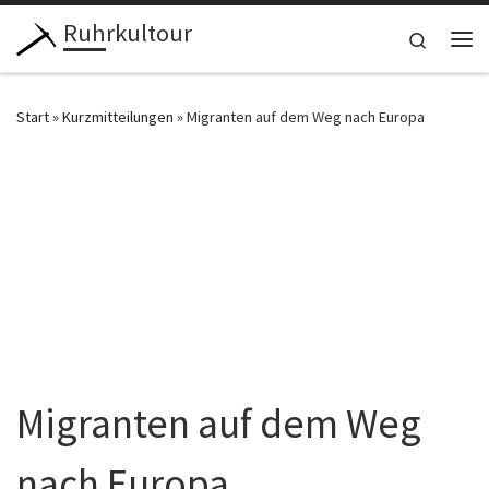
Ruhrkultour
Zum Inhalt springen
Search
Me
Start
»
Kurzmitteilungen
»
Migranten auf dem Weg nach Europa
Migranten auf dem Weg
nach Europa