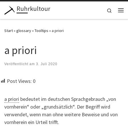
Ruhrkultour
Zum Inhalt springen
Search
Me
Start
»
glossary
»
Tooltips
»
a priori
a priori
Veröffentlicht am
3. Juli 2020
Post Views:
0
a priori
bedeutet im deutschen Sprachgebrauch „von
vornherein“ oder „grundsätzlich“. Der Begriff wird
verwendet, wenn man ohne weitere Beweise und von
vornherein ein Urteil trifft.