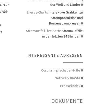
ihren
der Welt und Länder 0
ände
Energy-Charts
Interaktive Grafiken zu
Stromproduktion und
Börsenstrompreisen 0
n
n
Stromausfall Live-Karte
Stromausfälle
in den letzten 24 Stunden 0
INTERESSANTE ADRESSEN
Corona Impfschaden-Hilfe
0
Netzwerk KRiStA
0
Pressekodex
0
DOKUMENTE