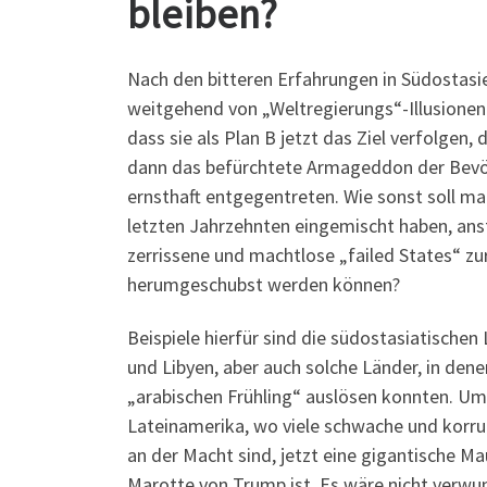
bleiben?
Nach den bitteren Erfahrungen in Südostasie
weitgehend von „Weltregierungs“-Illusionen 
dass sie als Plan B jetzt das Ziel verfolgen
dann das befürchtete Armageddon der Bevöl
ernsthaft entgegentreten. Wie sonst soll man
letzten Jahrzehnten eingemischt haben, ans
zerrissene und machtlose „failed States“ zu
herumgeschubst werden können?
Beispiele hierfür sind die südostasiatisch
und Libyen, aber auch solche Länder, in de
„arabischen Frühling“ auslösen konnten. Um a
Lateinamerika, wo viele schwache und korru
an der Macht sind, jetzt eine gigantische Mau
Marotte von Trump ist. Es wäre nicht verwun