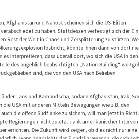
n, Afghanistan und Nahost scheinen sich die US-Eliten
verabschiedet zu haben. Stattdessen verfestigt sich der Ein
, den Rest der Welt in Chaos und Zersplitterung zu stürzen. W
kerungsexplosion losbricht, könnte ihnen dann von dort n
 es interpretieren, dass überall dort, wo sich die USA in den
telle des angeblich beabsichtigten „Nation Building“ weitg
rückgeblieben sind, die von den USA nach Belieben
en Länder Laos und Kambodscha, sodann Afghanistan, Irak, So
nen die USA mit anderen Mitteln Bewegungen wie z.B. den
uch die offene Südflanke zu sichern, will man jetzt in Rich
pte Regierungen nicht zuletzt dank amerikanischer Interven
er errichten. Die Zukunft wird zeigen, ob dies nicht nur eine
derlich, wenn angesichts der Elendskarawanen, die sich seit