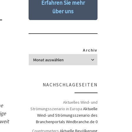
Erfahren Sie mehr
über uns
-
Archiv
NACHSCHLAGESEITEN
Aktuelles Wind- und
ne
Strömungsszenario in Europa
Aktuelle
ige
Wind- und Strömungsszenario des
tweit
Branchenportals Windbranche.de 0
Countrymeters
Aktuelle Bevölkerung