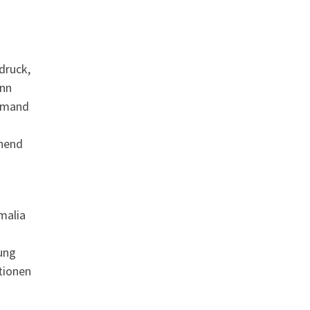
druck,
enn
iemand
ehend
malia
tung
tionen