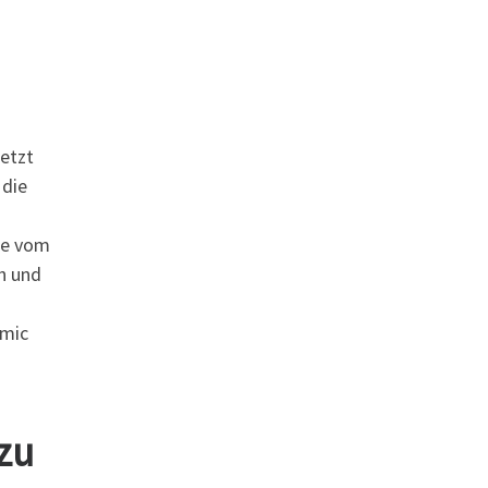
etzt
 die
ie vom
h und
omic
zu