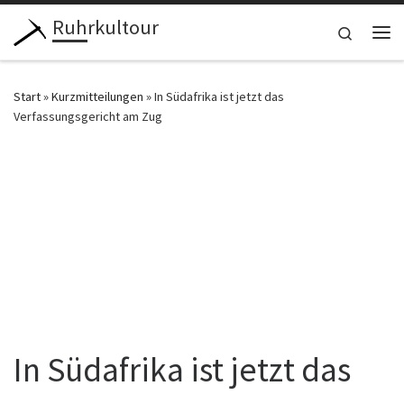
Ruhrkultour
Zum Inhalt springen
Search
Me
Start
»
Kurzmitteilungen
»
In Südafrika ist jetzt das
Verfassungsgericht am Zug
In Südafrika ist jetzt das