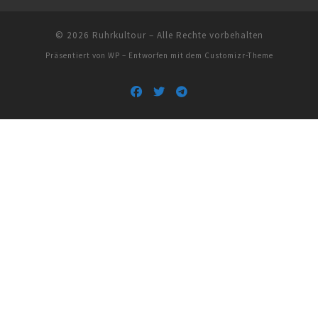
© 2026
Ruhrkultour
– Alle Rechte vorbehalten
Präsentiert von
WP
– Entworfen mit dem
Customizr-Theme