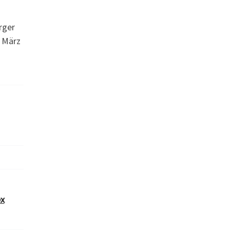
rger
1 März
ex