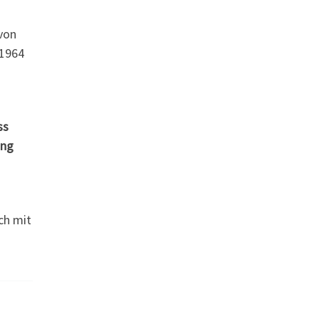
von
 1964
ss
ung
ch mit