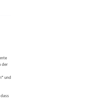
nnte
n der
on“ und
 dass