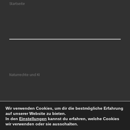
Startseite
Naturrechte und KI
Wir verwenden Cookies, um dir die bestmögliche Erfahrung
© 2026
Ruhrkultour
– Alle Rechte vorbehalten
auf unserer Website zu bieten.
Präsentiert von
WP
– Entworfen mit dem
Customizr-Theme
In den
Einstellungen
kannst du erfahren, welche Cookies
wir verwenden oder sie ausschalten.