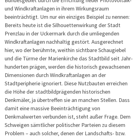
Bundesgebiet durch die Errichtung neuer Photovoltaik-
und Windkraftanlagen in ihrem Wirkungsraum
beeinträchtigt. Um nur ein einziges Bei­spiel zu nennen:
Bereits heute ist die Silhouettenwirkung der Stadt
Prenzlau in der Uckermark durch die um­liegenden
Windkraftanlagen nachhaltig gestört. Ausgerechnet
hier, wo der berühmte, weithin sichtbare Schau­giebel
und die Türme der Marienkirche das Stadtbild seit Jahr­
hunderten prägen, werden die histo­risch gewachsenen
Dimensionen durch Windkraftanlagen an der
Stadtperipherie ignoriert. Diese Nutz­bauten erreichen
die Höhe der stadtbildprägenden historischen
Denkmäler, ja übertreffen sie an manchen Stellen. Dass
damit eine massive Beein­trächtigung von
Denkmalwerten verbunden ist, steht außer Frage. Dem
Schweigen sämtlicher politi­scher Parteien zu diesem
Problem – auch solcher, denen der Land­schafts- bzw.