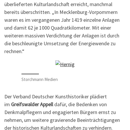
überlieferten Kulturlandschaft erreicht, manchmal
bereits über­schritten. „In Mecklenburg-Vorpommern
waren es im vergangenen Jahr 1419 einzelne Anlagen
und damit 62 je 1000 Qua­drat­kilometer. Mit einer
weiteren massiven Verdich­tung der Anlagen ist durch
die be­schleunigte Umsetzung der Energiewende zu
rechnen.“
Storchmann Medien
Der Verband Deutscher Kunsthistoriker plädiert
im
Greifswalder Appell
dafür, die Bedenken von
Denkmalpflegern und enga­gierten Bürgern ernst zu
nehmen, um weitere gravieren­de Beein­trächti­gungen
der historischen Kulturlandschaften zu verhindern.