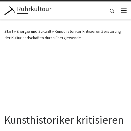
Ruhrkultour
Zum Inhalt springen
Search
Me
Start
»
Energie und Zukunft
»
Kunsthistoriker kritisieren Zerstörung
der Kulturlandschaften durch Energiewende
Kunsthistoriker kritisieren