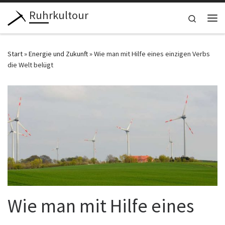
Ruhrkultour
Zum Inhalt springen
Search
Me
Start
»
Energie und Zukunft
»
Wie man mit Hilfe eines einzigen Verbs
die Welt belügt
Wie man mit Hilfe eines