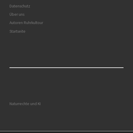
Datenschutz
Über uns
Autoren Ruhrkultour
Startseite
Naturrechte und KI