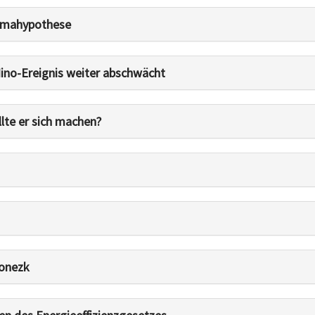
limahypothese
Nino-Ereignis weiter abschwächt
lte er sich machen?
Donezk